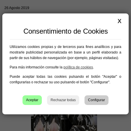
26 Agosto 2019
Las nuevas pruebas de toros, raza Holstein, publicadas el pasado 14 de
X
agosto ya están disponibles en español en nuestra web de Genex España.
Consentimiento de Cookies
Consulta nuestro catálogo y la ficha actualizada de cada toro aquí
Si necesitas más información, consulta con nosotros o con tu distribuidor
Utilizamos cookies propias y de terceros para fines analíticos y para
más cercano.
mostrarle publicidad personalizada en base a un perfil elaborado a
partir de sus hábitos de navegación (por ejemplo, páginas visitadas).
Para más información consulte la
política de cookies
.
Volver
Puede aceptar todas las cookies pulsando el botón "Aceptar" o
configurarlas o rechazar su uso pulsando el botón "Configurar".
Aceptar
Rechazar todas
Configurar