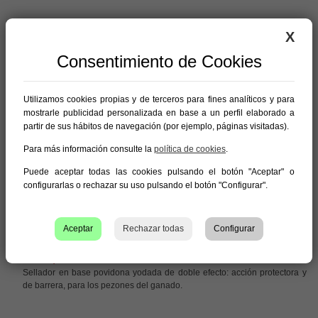
› Poviclyn Iodine
X
Desinfectante yodóforo en forma líquida con acción emoliente y
Consentimiento de Cookies
protectora.
› Poviclyn Povidone
Utilizamos cookies propias y de terceros para fines analíticos y para
mostrarle publicidad personalizada en base a un perfil elaborado a
Desinfectante con base povidona yodada en forma líquida con acción
partir de sus hábitos de navegación (por ejemplo, páginas visitadas).
emoliente y protectora para las ubres del ganado de leche.
Para más información consulte la
política de cookies
.
› Trayor
Puede aceptar todas las cookies pulsando el botón "Aceptar" o
Recomendada para robots de ordeño. Su principio activo de gran
configurarlas o rechazar su uso pulsando el botón "Configurar".
rapidez en la desinfección (30 sg) y amplio espectro desinfectante le
hacen óptimo tanto en preordeño como en el sellado. Aplicar con copa
de espuma, pulverizado o con copa de sellado.
Aceptar
Rechazar todas
Configurar
› Povisyl Povidone
Sellador en base povidona yodada de doble efecto: acción protectora y
de barrera, para los pezones del ganado.